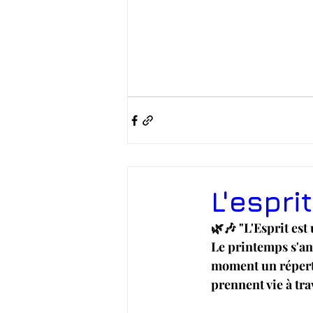
L'espri
🌿🎶 "L'Esprit es
Le printemps s'an
moment un réperto
prennent vie à tra