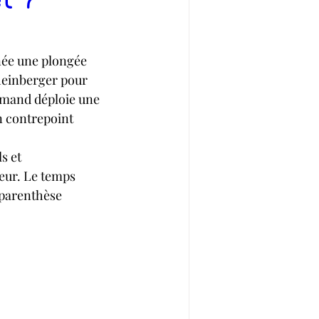
née une plongée 
Rheinberger pour 
emand déploie une 
n contrepoint 
s et 
œur. Le temps 
 parenthèse 