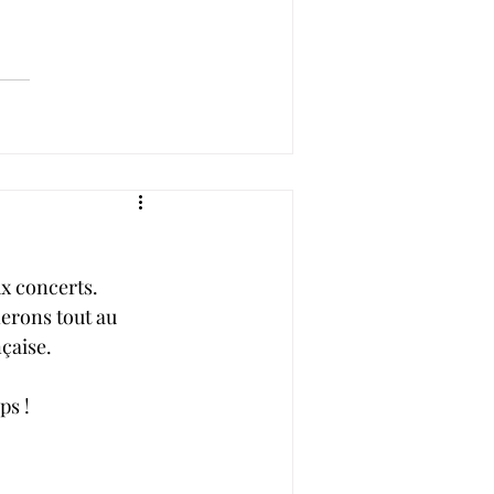
x concerts. 
erons tout au 
nçaise.
ps !