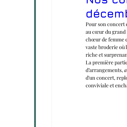
décem
Pour son concert d
au cœur du grand r
chœur de femme et
vaste broderie où 
riche et surprenan
La première partie
d’arrangements, 
a
d'un concert, repl
conviviale et enc